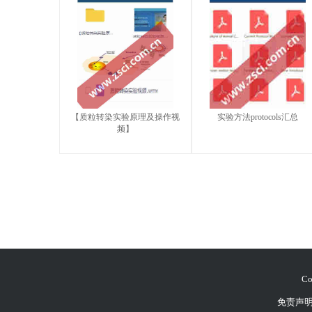
【质粒转染实验原理及操作视
实验方法protocols汇总
频】
Co
免责声