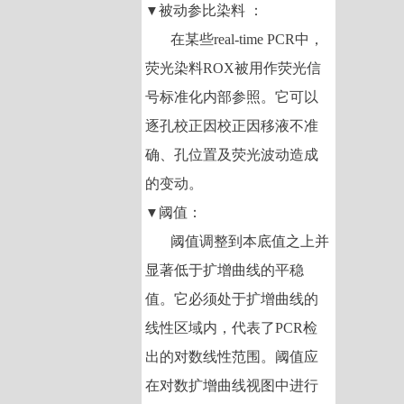
被动参比染料
：
▼
在某些
real-time PCR
中，
荧光染料
ROX
被用作荧光信
号标准化内部参照。它可以
逐孔校正因校正因移液不准
确、孔位置及荧光波动造成
的变动。
阈值：
▼
阈值调整到本底值之上并
显著低于扩增曲线的平稳
值。它必须处于扩增曲线的
线性区域内，代表了
PCR
检
出的对数线性范围。阈值应
在对数扩增曲线视图中进行