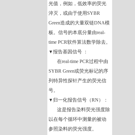
光值，例如，低效率的荧光
淬灭，或由于使用
SYBR
Green
造成的大量双链
DNA
模
板。信号的本底分量由
real-
time PCR
软件算法数学除去。
报告基因信号
：
▼
在
real-time PCR
过程中由
SYBR Green
或荧光标记的序
列特异性探针产生的荧光信
号。
归一化报告信号（
RN
）：
▼
这是报告染料荧光强度除
以在每个循环中测量的被动
参照染料的荧光强度。