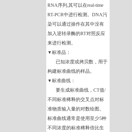
RNA
序列
,
其可以在
real-time
RT-PCR
中进行检测。
DNA
污
染可以通过操作在其中没有
加入逆转录酶的
RT
对照反应
来进行检测。
标准品：
▼
已知浓度或拷贝数，用于
构建标准曲线的样品。
标准曲线：
▼
要生成标准曲线，
CT
值
/
不同标准稀释的交叉点对标
准物质输入量的对数绘图。
标准曲线通常是使用至少
5
种
不同浓度的标准稀释倍比生