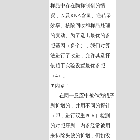
样品中存在酶抑制剂的情
况，以及
RNA
含量、逆转录
效率、核酸回收和样品处理
的变动。为了选出最优的参
照基因（多个），我们对算
法进行了改进，允许其选择
依赖于实验设置最优参照
（
4
）。
内参：
▼
在同一反应中被作为靶序
列扩增的，并用不同的探针
（即，进行双重
PCR
）检测
的对照序列。内参经常被用
来排除失败的扩增，例如没