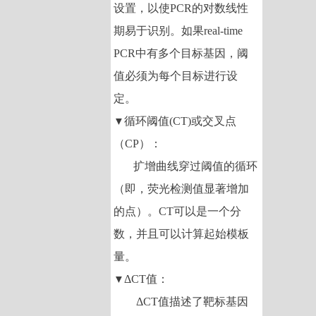
设置，以使
PCR
的对数线性
期易于识别。如果
real-time
PCR
中有多个目标基因，阈
值必须为每个目标进行设
定。
循环阈值
(CT)
或交叉点
▼
（
CP
）：
扩增曲线穿过阈值的循环
（即，荧光检测值显著增加
的点）。
CT
可以是一个分
数，并且可以计算起始模板
量。
ΔCT
值：
▼
ΔCT
值描述了靶标基因