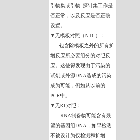
引物集或引物
–
探针集工作是
否正常，以及反应是否正确
设置。
无模板对照（
NTC
）：
▼
包含除模板之外的所有扩
增反应所必要组分的对照反
应。这使得发现由于污染的
试剂或外源
DNA
造成的污染
成为可能，例如从以前的
PCR
中。
无
RT
对照：
▼
RNA
制备物可能含有残
留的基因组
DNA
，如果检测
不被设计为仅检测和扩增