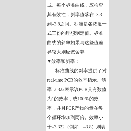
成。每个标准曲线，应检查
其有效性，斜率值落在
–3.3
到
–3.8
之间。标准是各浓度一
式三份的理想测定值。标准
曲线的斜率如果与这些值差
异较大则应该舍弃。
效率和斜率：
▼
标准曲线的斜率提供了对
real-time PCR
的效率指示。斜
率
–3.322
表示该
PCR
具有数值
为
1
的效率，或
100
％的效
率，并且
PCR
产物的量在每
个循环增加到两倍。效率小
于
–3.322
（例如，
–3.8
）则表