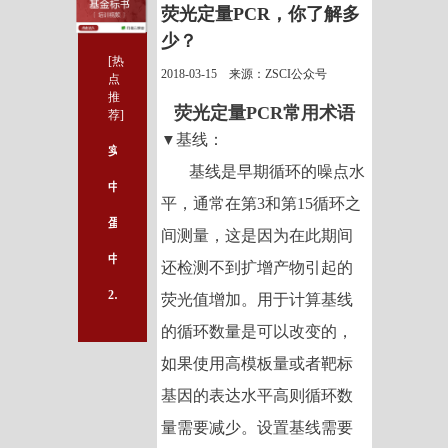
荧光定量PCR，你了解多
少？
[热
2018-03-15 来源：ZSCI公众号
点
推
荧光定量
PCR常用术语
荐]
基线：
▼
实验图片重复使用风险巨大，切勿自作聪明、自毁前程！！！
基线是早期循环的噪点水
中国医学科学院取得最新阶段性成果
平，通常在第
3
和第
15
循环之
蛋白质组学基础研究走向临床应用取得重大突破
间测量，这是因为在此期间
中国科研的又一大突破！
还检测不到扩增产物引起的
2018年度湖南省创新性项目申报工作有关事项
荧光值增加。用于计算基线
的循环数量是可以改变的，
如果使用高模板量或者靶标
基因的表达水平高则循环数
量需要减少。设置基线需要