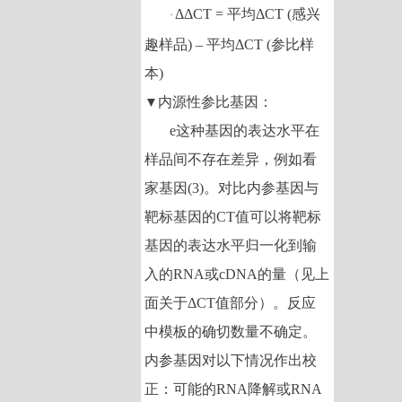
ΔΔCT =
平均
ΔCT (
感兴
·
趣样品
) –
平均
ΔCT (
参比样
本
)
内源性参比基因：
▼
e
这种基因的表达水平在
样品间不存在差异，例如看
家基因
(3)
。对比内参基因与
靶标基因的
CT
值可以将靶标
基因的表达水平归一化到输
入的
RNA
或
cDNA
的量（见上
面关于
ΔCT
值部分）。反应
中模板的确切数量不确定。
内参基因对以下情况作出校
正：可能的
RNA
降解或
RNA