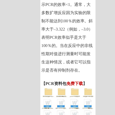
示
PCR
的效率
<1
。通常，大
多数扩增反应因为实验的限
制不能达到
100
％的效率。斜
率大于
–3.322
（例如，
–3.0
）
表明
PCR
效率似乎是大于
100
％的。当在反应中的非线
性期对值进行测量时可能发
生这种情况，或者它可以指
示是否有抑制剂存在。
【PCR资料包
免费下载
】