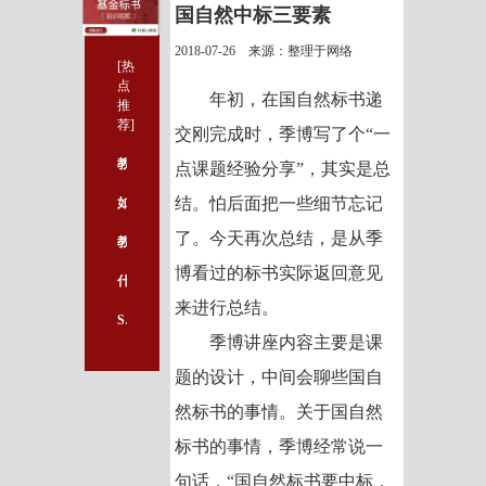
国自然中标三要素
2018-07-26 来源：整理于网络
[热
点
年初，在国自然标书递
推
荐]
交刚完成时，季博写了个“一
教你如何高效地阅读医学英文文献！
点课题经验分享”，其实是总
结。怕后面把一些细节忘记
如何有效完成医学科研课题设计？
了。今天再次总结，是从季
教你如何高效地阅读医学英文文献！
博看过的标书实际返回意见
什么是国自然基金 申请需要什么条件
来进行总结。
SCI论文投稿全过程，你真的了解吗？
季博讲座内容主要是课
题的设计，中间会聊些国自
然标书的事情。关于国自然
标书的事情，季博经常说一
句话，“国自然标书要中标，