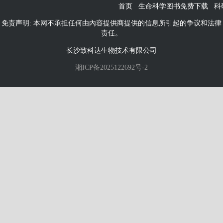
首页
生命科学图书免费下载
科
免责声明: 本网不承担任何由內容提供商提供的信息所引起的争议和法律
责任。
长沙致科达生物技术有限公司
湘ICP备2025122692号-2