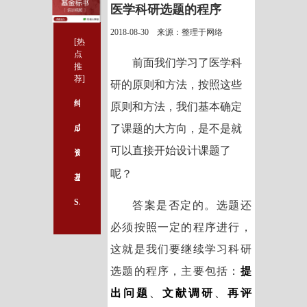
医学科研选题的程序
2018-08-30 来源：整理于网络
[热
点
前面我们学习了医学科
推
荐]
研的原则和方法，按照这些
纯干货│基金标书撰写要点解析
原则和方法，我们基本确定
了课题的大方向，是不是就
成功发表论文第一步：论文写作规范指南出炉，史上最全整理！
可以直接开始设计课题了
资助率39.29%！西湖大学获批11项2018国自然基金项目
呢？
基金标书写作格式
SCI文章写作基本功夫与步骤
答案是否定的。选题还
必须按照一定的程序进行，
这就是我们要继续学习科研
选题的程序，主要包括：
提
出问题
、
文献调研
、
再评