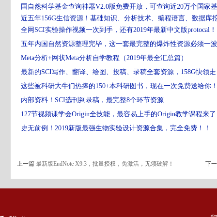
国自然科学基金查询神器V2.0版免费开放，可查询近20万个国家
近五年156G生信资源！基础知识、分析技术、编程语言、数据库
全网SCI实验操作视频一次到手，还有2019年最新中文版protocal！
五年内国自然资源整理完毕，这一套最完整的爆炸性资源必须一
Meta分析+网状Meta分析自学教程（2019年最全汇总篇）
最新的SCI写作、翻译、绘图、投稿、录稿全套资源，158G快领走
这些被科研大牛们热捧的150+本科研图书，现在一次免费送给你
内部资料！SCI选刊到录稿，最完整8个环节资源
127节视频课学会Origin全技能，最容易上手的Origin教学课程来
史无前例！
2019新版最强生物实验设计资源合集，完全免费！
！
上一篇
最新版EndNote X9.3，批量授权，免激活，无须破解！
下