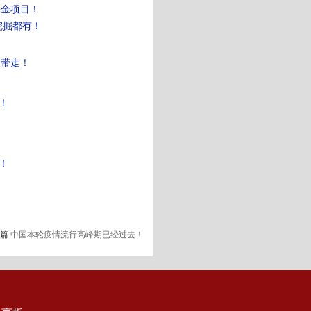
基金项目！
挖掘都有！
波带走！
！
！
了！
一篇
中国本轮疫情流行高峰期已经过去！