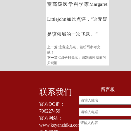
室高级医学科学家Margaret
Littlejohn如此点评，“这无疑
是该领域的一次飞跃。”
上一篇
注意这几点，轻松写参考文
献！
下一篇
Cell子刊揭示：遏制恶性脑瘤的
关键酶
留言板
联系我们
官方QQ群：
706227459
官方网站：
www.keyanzhiku.com