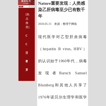
Nature重要发现：人类感
染乙肝病毒至少已有数千
[热
年
点
推
2018-05-15 来源：整理于网络
荐]
CRISPR助攻遗传性眼疾，根治失明成功在望
现代医学对乙型肝炎病毒
Cell子刊揭示：遏制恶性脑瘤的关键酶
（hepatitis B virus, HBV）
注意这几点，轻松写参考文献！
的认识始于1960年代，病毒
教你如何撰写研究内容
英文论文写作的格式要点及注意事项
发现者Baruch Samuel
Blumberg和其他人共享了
1976年诺贝尔生理学和医学