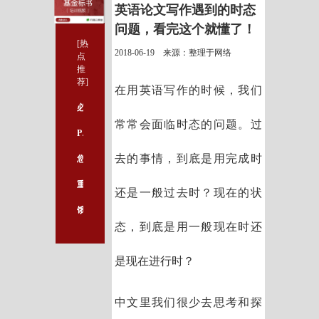
英语论文写作遇到的时态
问题，看完这个就懂了！
[热
2018-06-19 来源：整理于网络
点
推
荐]
在用英语写作的时候，我们
必看！轻松搞定医学课题设计写作的重要前提
常常会面临时态的问题。过
PNAS：基因缺陷如何导致先天性心脏畸形
去的事情，到底是用完成时
您的基金标书和优秀标书之间可能就只差了这一本书
重点推荐：被医生热捧的五本医学图书一次送给你！
还是一般过去时？现在的状
饿的时候为何容易生气？科普：导致“饿怒”的两个决定因素
态，到底是用一般现在时还
是现在进行时？
中文里我们很少去思考和探