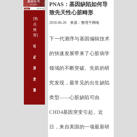
PNAS：基因缺陷如何导
致先天性心脏畸形
[热
2018-06-20 来源：整理于网络
点
推
荐]
下一代测序与基因编辑技术
论文不会写？5本实例图书给您深度剖析，简单易懂！
的快速发展带来了心脏病学
必看！轻松搞定医学课题设计写作的重要前提
领域的不断突破。先前的研
英语论文写作遇到的时态问题，看完这个就懂了！
您的基金标书和优秀标书之间可能就只差了这一本书
究发现，最常见的出生缺陷
重点推荐：被医生热捧的五本医学图书一次送给你！
类型——心脏缺陷可由
CHD4基因突变引起。近
日，来自美国的一项最新研