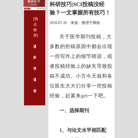
科研技巧|SCI投稿没经
验？一文掌握所有技巧！
[热
2018-07-30 来源：整理于网络
点
推
荐]
关于医学期刊投稿，大
多数的拒稿原因中都会出现
课题设计至少需要八个内容
一些写作上的细节错误，或
科研的世界里遍地是坑，汲取前人经验才能走得又快又稳：
者投稿经验上的缺失导致投
学英语不想重复走弯路，就该这么做！
稿不成功。小方今天就和各
课题设计可行性分析
位医生大大们分享一些投稿
临门一脚，助你中标国自然
经验，赶紧来get一下吧。
一、选择期刊
1、与论文水平相匹配