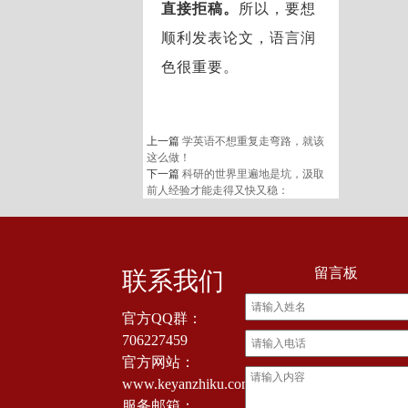
直接拒稿。
所以，要想
顺利发表论文，语言润
色很重要。
上一篇
学英语不想重复走弯路，就该
这么做！
下一篇
科研的世界里遍地是坑，汲取
前人经验才能走得又快又稳：
留言板
联系我们
官方QQ群：
706227459
官方网站：
www.keyanzhiku.com
服务邮箱：