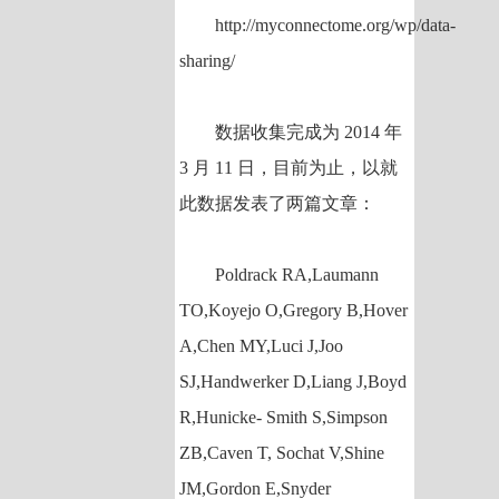
http://myconnectome.org/wp/data-
sharing/
数据收集完成为 2014 年
3 月 11 日，目前为止，以就
此数据发表了两篇文章：
Poldrack RA,Laumann
TO,Koyejo O,Gregory B,Hover
A,Chen MY,Luci J,Joo
SJ,Handwerker D,Liang J,Boyd
R,Hunicke- Smith S,Simpson
ZB,Caven T, Sochat V,Shine
JM,Gordon E,Snyder