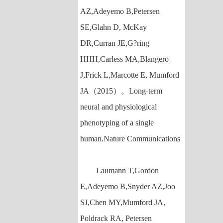
AZ,Adeyemo B,Petersen
SE,Glahn D, McKay
DR,Curran JE,G?ring
HHH,Carless MA,Blangero
J,Frick L,Marcotte E, Mumford
JA（2015）。Long-term
neural and physiological
phenotyping of a single
human.Nature Communications
Laumann T,Gordon
E,Adeyemo B,Snyder AZ,Joo
SJ,Chen MY,Mumford JA,
Poldrack RA, Petersen