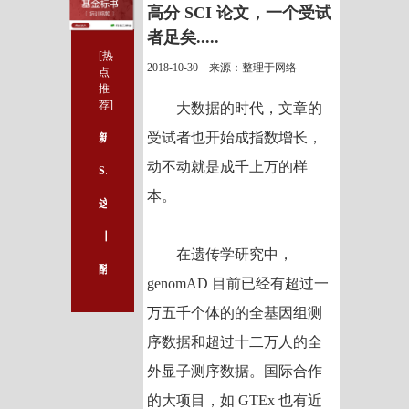
高分 SCI 论文，一个受试
者足矣.....
[热
2018-10-30 来源：整理于网络
点
推
荐]
大数据的时代，文章的
受试者也开始成指数增长，
新手必收藏/青年基金标书撰写指南
动不动就是成千上万的样
SCI 论文写作不得不说的万能句型（五）：正确使用数字
本。
这些你不得不知道的论文写作技巧大盘点
【生物】单抗药Rituximab市场预测及国内研发统计
在遗传学研究中，
酵母菌在生物科学研究中做了什么？
genomAD 目前已经有超过一
万五千个体的的全基因组测
序数据和超过十二万人的全
外显子测序数据。国际合作
的大项目，如 GTEx 也有近