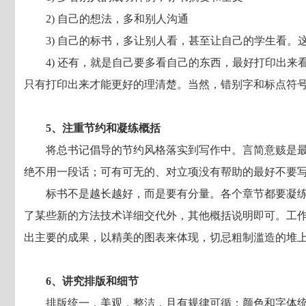
2) 自己的想法，多和别人沟通
3) 自己的标书，多让别人看，甚至让自己的学生看。
4) 还有，就是自己要多看自己的东西，最好打印出来
只有打印出来才能更好的理清楚。当然，错别字和标点符
5、注重节约和凝练概括
将总书记倡导的节约风格落实到写作中。言简意赅是
绝不用一段话；可有可无的、对立项没有帮助的最好不要
标书不是越长越好，而是要有分量。各个章节都要凝
了某些新的方法技术详细交代外，其他概括说明即可。工
出主要的成果，以精美的图表来体现，切忌粗制滥造的堆
6、讲究排版和细节
排版统一，美观，整洁，且有规律可循；颜色和字体