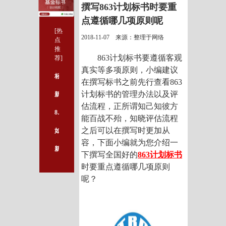
撰写863计划标书时要重
点遵循哪几项原则呢
[热
2018-11-07 来源：整理于网络
点
推
863计划标书要遵循客观
荐]
真实等多项原则，小编建议
标书中哪里可以凸显创新性？
在撰写标书之前先行查看863
计划标书的管理办法以及评
新一轮国自然申请动员又开始了，各位小伙伴都准备好了吗？
估流程，正所谓知己知彼方
863计划标书中要重点关注哪几项
能百战不殆，知晓评估流程
之后可以在撰写时更加从
如何写好一篇漂亮的SCI论文？
容，下面小编就为您介绍一
新一轮国自然申请动员又开始了，各位小伙伴都准备好了吗？
下撰写全国好的
863计划标书
时要重点遵循哪几项原则
呢？