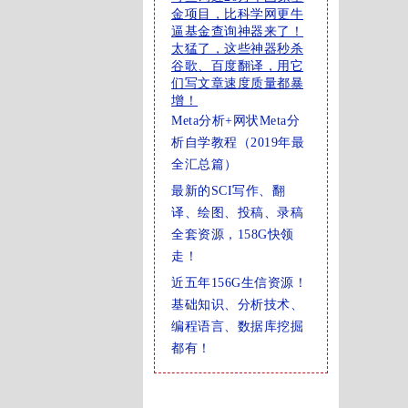
金项目，比科学网更牛
逼基金查询神器来了！
太猛了，这些神器秒杀
谷歌、百度翻译，用它
们写文章速度质量都暴
增！
Meta分析+网状Meta分
析自学教程（2019年最
全汇总篇）
最新的SCI写作、翻
译、绘图、投稿、录稿
全套资源，158G快领
走！
近五年156G生信资源！
基础知识、分析技术、
编程语言、数据库挖掘
都有！