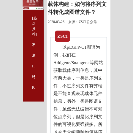
载体构建：如何将序列文
件转化成图谱文件？
[热
2020-03-26 来源：ZSCI公众号
点
推
荐]
ZSCI
不用敲代码的R语言绘图神站，有8大类常用样例及代码、工具包！
以pEGFP-C1图谱为
例，我们在
划重点！标书题目没有进行关键词查重后果竟然这么严重...
Addgene/Snapgene等网站
IBM SPSS --一般四格表卡方检验操作步骤解析
获取载体序列信息，其中
特别适合新手写SCI的写作网站，拓展写作词汇、写作思路必备！
有两大类，一类是序列文
件，不过序列文件有弊端
Plot Digitizer：自动提取文献图真实数据，这个文献阅读辅助利器真香！！
是不能直观表现载体元件
信息，另外一类是图谱文
件，虽然无法编辑不可知
位点序列，但是比序列文
件的可视化要强很多。
所
以今天介绍两种如何将序