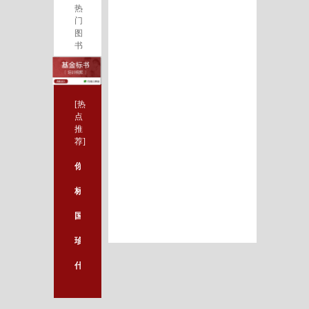
热
门
图
书
[热
点
推
荐]
你还在因为这些易混淆的单词短语而苦恼吗？
标书过程中会出现的那些致命问题
国自然中标三要素
珍藏版：生物医学科研必备神器一览
什么是数据论文 (Data Papers)