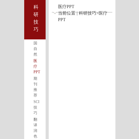
科
医疗PPT
当前位置 | 科研技巧>医疗
研
PPT
技
巧
国
自
然
医
疗
PPT
期
刊
推
荐
SCI
技
巧
翻
译
润
色