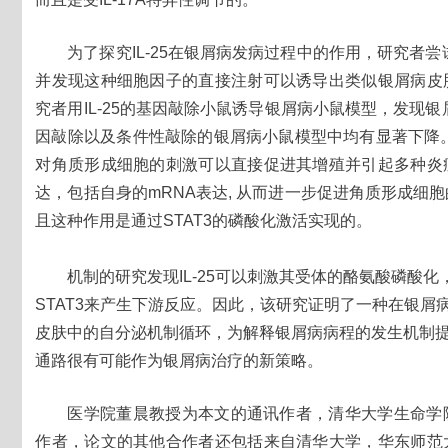
为了探究IL-25在银屑病发病过程中的作用，研究者尝试
并发现这种细胞因子的直接注射可以诱导出类似银屑病皮
究者用IL-25的基因敲除小鼠诱导银屑病小鼠模型，发现银屑
因敲除以及条件性敲除的银屑病小鼠模型中均有显著下降。进
对角质形成细胞的刺激可以直接促进其增殖并引起多种炎
达，包括自身的mRNA表达, 从而进一步促进角质形成细
且这种作用是通过STAT3的磷酸化激活实现的。
机制的研究发现IL-25可以刺激其受体的酪氨酸磷酸
STAT3来产生下游反应。因此，该研究证明了一种在银屑病
皮肤中的自分泌机制循环，为解释银屑病病程的发生机制
通路很有可能作为银屑病治疗的新策略。
医学院董晨教授为本文的通讯作者，清华大学生命学
作者，论文的其他合作者还包括来自清华大学，华东师范