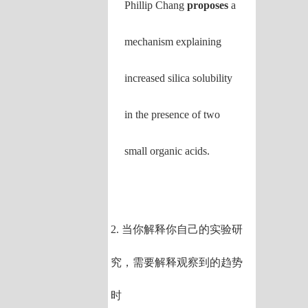
Phillip Chang
proposes
a
mechanism explaining
increased silica solubility
in the presence of two
small organic acids.
2. 当你解释你自己的实验研
究，需要解释观察到的趋势
时