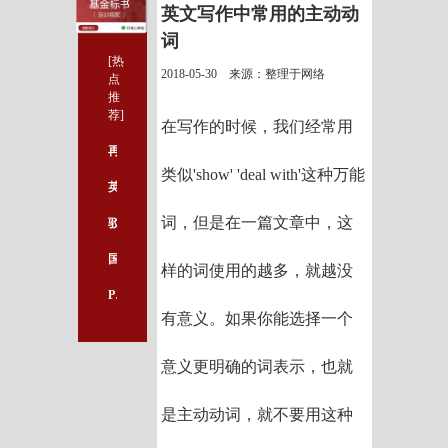
英文写作中常用的主动动
词
[热
2018-05-30 来源：整理于网络
点
推
荐]
在写作的时候，我们经常用
再亮“绿灯”！日本科学家计划：利用iPSCs治疗心脏病
类似'show' 'deal with'这种万能
英文写作需避免使用中式英语
词，但是在一篇文章中，这
驳斥先前观点！Nature里程碑：除基因突变，“太干净”也会导致儿童癌症
国自然标书上交后，别忘了备份好以下资料
样的词使用的越多，就越没
PNAS：体温越高，越能更好地对抗癌症和感染
有意义。如果你能选择一个
意义更明确的词表示，也就
是主动动词，就不要用这种