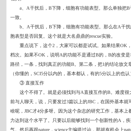
a、A干扰后，B下降，细胞有功能表型。那么单独把
一致。
b、A干扰后，B下降，细胞有功能表型。那么在A干
胞表型是否回复。这个就是大名鼎鼎的rescue实验。
重点说下，这个2，大家可以都是试试。如果结果OK
档次。如果不OK，说明A的功能不是通过B的，B的改变
路径，一条，找到真正的功能B。第二条，把1的结论放文
（你懂的，SCI5分以内的，基本都认，有的5分以上的也认
③ 直接互作
这个不得了。就是必须找到与A直接互作的B。难度很
前与人聊天，说，只要发过3篇以上的JBC，在国外基本就可以申
啥呢，JBC才4分多呀。因为这个杂志的研究工作，基本
力达到这个水平了。只要以后能够找到一个创新性的A，疾
气。然后再跟nature，science主编搭过讪，那就有机会上nature