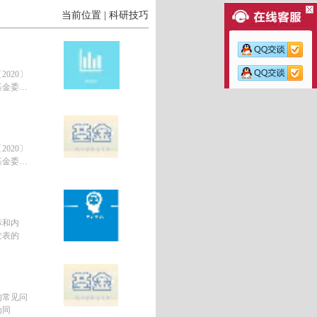
当前位置 | 科研技巧
020〕
基金委员
020〕
基金委员
标和内
发表的
的常见问
为同