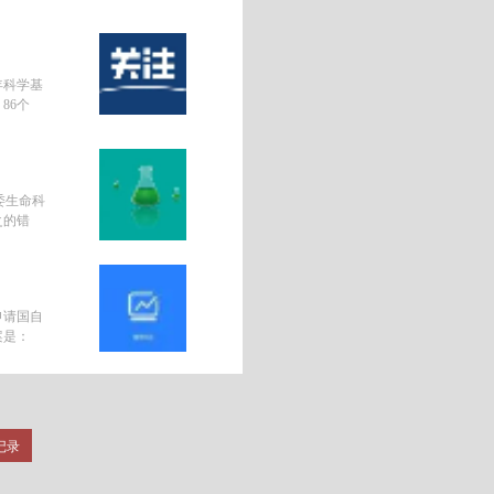
年科学基
86个
委生命科
之的错
申请国自
案是：
条记录